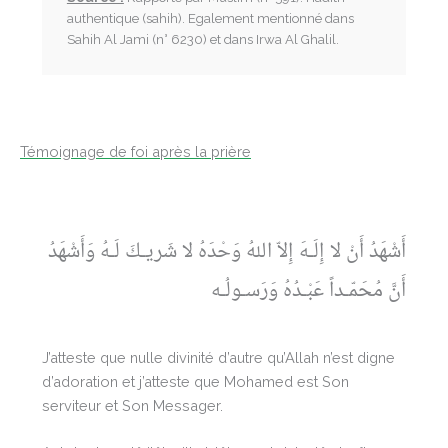
authentique (sahih). Egalement mentionné dans
Sahih Al Jami (n° 6230) et dans Irwa Al Ghalil.
Témoignage de foi après la prière
أَشْهَدُ أَنْ لا إِلَـهَ إِلاّ اللهُ وَحْدَهُ لا شَريـكَ لَـهُ وَأَشْهَدُ
أَنَّ مُحَمّـداً عَبْـدُهُ وَرَسـولُـه
J’atteste que nulle divinité d’autre qu’Allah n’est digne
d’adoration et j’atteste que Mohamed est Son
serviteur et Son Messager.