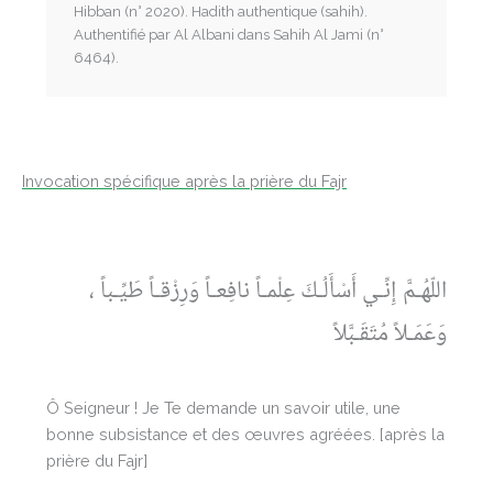
Hibban (n° 2020). Hadith authentique (sahih).
Authentifié par Al Albani dans Sahih Al Jami (n°
6464).
Invocation spécifique après la prière du Fajr
اللّهُـمَّ إِنِّـي أَسْأَلُـكَ عِلْمـاً نافِعـاً وَرِزْقـاً طَيِّـباً ،
وَعَمَـلاً مُتَقَـبَّلاً
Ô Seigneur ! Je Te demande un savoir utile, une
bonne subsistance et des œuvres agréées. [après la
prière du Fajr]