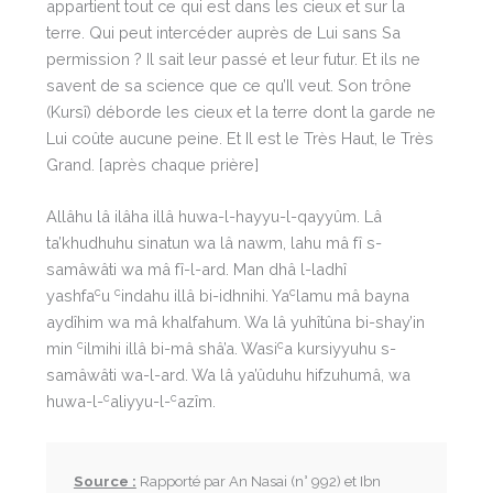
appartient tout ce qui est dans les cieux et sur la
terre. Qui peut intercéder auprès de Lui sans Sa
permission ? Il sait leur passé et leur futur. Et ils ne
savent de sa science que ce qu’Il veut. Son trône
(Kursî) déborde les cieux et la terre dont la garde ne
Lui coûte aucune peine. Et Il est le Très Haut, le Très
Grand. [après chaque prière]
Allâhu lâ ilâha illâ huwa-l-hayyu-l-qayyûm. Lâ
ta’khudhuhu sinatun wa lâ nawm, lahu mâ fî s-
samâwâti wa mâ fî-l-ard. Man dhâ l-ladhî
c
c
c
yashfa
u
indahu illâ bi-idhnihi. Ya
lamu mâ bayna
aydîhim wa mâ khalfahum. Wa lâ yuhîtûna bi-shay’in
c
c
min
ilmihi illâ bi-mâ shâ’a. Wasi
a kursiyyuhu s-
samâwâti wa-l-ard. Wa lâ ya’ûduhu hifzuhumâ, wa
c
c
huwa-l-
aliyyu-l-
azîm.
Source :
Rapporté par An Nasai (n° 992) et Ibn