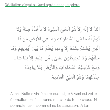
Récitation d’Ayat al Kursi après chaque prière
اللهُ لاَ إِلَهَ إِلاَّ هُوَ الْحَيُّ الْقَيُّومُ لاَ تَأْخُذُهُ سِنَةٌ وَلاَ
نَوْمٌ لَّهُ مَا فِي السَّمَاوَاتِ وَمَا فِي الأَرْضِ مَن ذَا
الَّذِي يَشْفَعُ عِنْدَهُ إِلاَّ بِإِذْنِهِ يَعْلَمُ مَا بَيْنَ أَيْدِيهِمْ وَمَا
خَلْفَهُمْ وَلاَ يُحِيطُونَ بِشَىْءٍ مِّنْ عِلْمِهِ إِلاَّ بِمَا شَاء
وَسِعَ كُرْسِيُّهُ السَّمَاوَاتِ وَالأَرْضَ وَلاَ يَؤُودُهُ
حِفْظُهُمَا وَهُوَ الْعَلِيُّ الْعَظِيمُ
Allah ! Nulle divinité autre que Lui, le Vivant qui veille
éternellement à la bonne marche de toute chose. NI
somnolence ni sommeil ne Le saisissent. A Lui