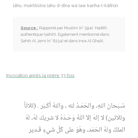
lâhu, mukhlisîna lahu d-dîna wa law kariha-l-kâfirûn.
Source :
Rapporté par Muslim (n° 594). Hadith
authentique (sahih). Egalement mentionné dans
Sahih Al Jami (n° 6234) et dans Irwa Al Ghalil.
Invocation après la prière 33 fois
سُـبْحانَ اللهِ، والحَمْـدُ لله ، واللهُ أكْـبَر . (ثلاثاً
وثلاثين) لا إلهَ إلاّ اللّهُ وَحْـدَهُ لا شريكَ لهُ، لهُ
الملكُ ولهُ الحَمْد، وهُوَ على كُلّ شَيءٍ قَـدير