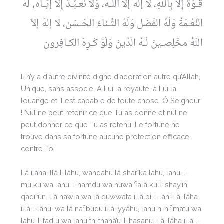
قـوَّةَ إِلاّ بِاللهِ، لا إلهَ إلاّ اللّـه، وَلا نَعْـبُـدُ إِلاّ إيّـاه, لَهُ
النِّعْـمَةُ وَلَهُ الفَضْل وَلَهُ الثَّـناءُ الحَـسَن، لا إلهَ إلاّ
اللّهُ مخْلِصـينَ لَـهُ الدِّينَ وَلَوْ كَـرِهَ الكـافِرون
Il n’y a d’autre divinité digne d’adoration autre qu’Allah,
Unique, sans associé. A Lui la royauté, à Lui la
louange et Il est capable de toute chose. Ô Seigneur
! Nul ne peut retenir ce que Tu as donné et nul ne
peut donner ce que Tu as retenu. Le fortuné ne
trouve dans sa fortune aucune protection efficace
contre Toi.
Lâ ilâha illâ l-lâhu, wahdahu lâ sharîka lahu, lahu-l-
c
mulku wa lahu-l-hamdu wa huwa
alâ kulli shay’in
qadîrun. Lâ hawla wa lâ quwwata illâ bi-l-lâhi.Lâ ilâha
c
c
illâ l-lâhu, wa lâ na
budu illâ iyyâhu, lahu n-ni
matu wa
lahu-l-fadlu wa lahu th-thanâ’u-l-hasanu. Lâ ilâha illâ l-