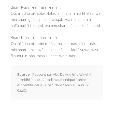
Bismi l-lâhi r-rahmâni r-rahîmi.
c
Qul a
ûdhu bi-rabbi-l-falaq, min sharri mâ khalaq, wa
min sharri ghâsiqin idhâ waqab, wa min sharri n-
c
naffâthâti fî-l-
uqad, wa min sharri hâsidin idhâ hasad.
Bismi l-lâhi r-rahmâni r-rahîmi.
c
Qul a
ûdhu bi-rabbi n-nâs, maliki n-nâs, ilâhi n-nâs,
min sharri-l-waswâsi-l-khannâs, al-ladhî yuwaswisu
fî sudûri n-nâs, mina-l-jinnati wa n-nâs.
Source :
Rapporté par Abu Dawud (n° 1523) et At
Tirmidhi (n° 2902). Hadith authentique (sahih).
Authentifié par Al Albani dans Sahih Al Jami (n°
6226).