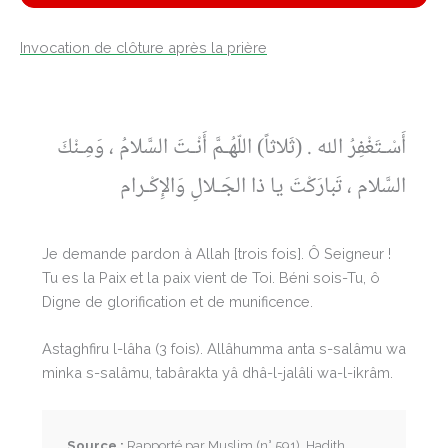
Invocation de clôture après la prière
أَسْـتَغْفِرُ الله . (ثَلاثاً) اللّهُـمَّ أَنْـتَ السَّلامُ ، وَمِـنْكَ
السَّلام ، تَبارَكْتَ يا ذا الجَـلالِ وَالإِكْـرام
Je demande pardon à Allah [trois fois]. Ô Seigneur !
Tu es la Paix et la paix vient de Toi. Béni sois-Tu, ô
Digne de glorification et de munificence.
Astaghfiru l-lâha (3 fois). Allâhumma anta s-salâmu wa
minka s-salâmu, tabârakta yâ dhâ-l-jalâli wa-l-ikrâm.
Source :
Rapporté par Muslim (n° 591). Hadith