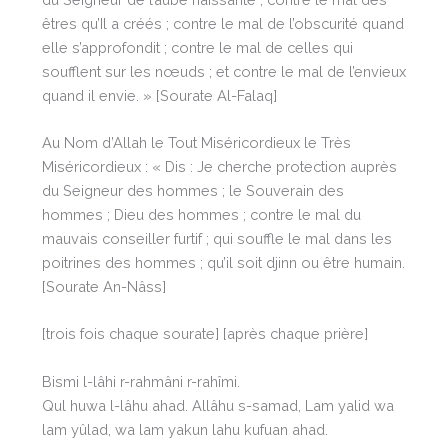
êtres qu’Il a créés ; contre le mal de l’obscurité quand
elle s’approfondit ; contre le mal de celles qui
soufflent sur les nœuds ; et contre le mal de l’envieux
quand il envie. » [Sourate Al-Falaq]
Au Nom d’Allah le Tout Miséricordieux le Très
Miséricordieux : « Dis : Je cherche protection auprès
du Seigneur des hommes ; le Souverain des
hommes ; Dieu des hommes ; contre le mal du
mauvais conseiller furtif ; qui souffle le mal dans les
poitrines des hommes ; qu’il soit djinn ou être humain.
[Sourate An-Nâss]
[trois fois chaque sourate] [après chaque prière]
Bismi l-lâhi r-rahmâni r-rahîmi.
Qul huwa l-lâhu ahad. Allâhu s-samad, Lam yalid wa
lam yûlad, wa lam yakun lahu kufuan ahad.