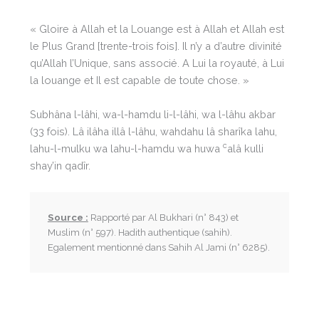
« Gloire à Allah et la Louange est à Allah et Allah est
le Plus Grand [trente-trois fois]. Il n’y a d’autre divinité
qu’Allah l’Unique, sans associé. A Lui la royauté, à Lui
la louange et Il est capable de toute chose. »
Subhâna l-lâhi, wa-l-hamdu li-l-lâhi, wa l-lâhu akbar
(33 fois). Lâ ilâha illâ l-lâhu, wahdahu lâ sharîka lahu,
c
lahu-l-mulku wa lahu-l-hamdu wa huwa
alâ kulli
shay’in qadîr.
Source :
Rapporté par Al Bukhari (n° 843) et
Muslim (n° 597). Hadith authentique (sahih).
Egalement mentionné dans Sahih Al Jami (n° 6285).