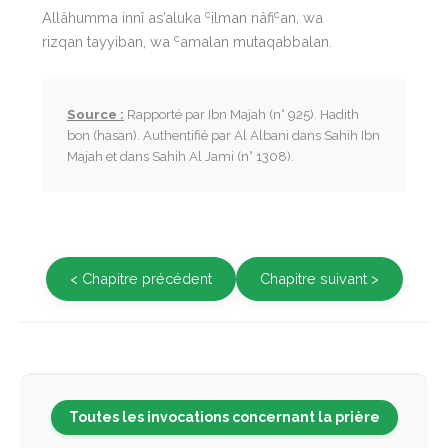
c
c
Allâhumma innî as’aluka
ilman nâfi
an, wa
c
rizqan tayyiban, wa
amalan mutaqabbalan.
Source :
Rapporté par Ibn Majah (n° 925). Hadith
bon (hasan). Authentifié par Al Albani dans Sahih Ibn
Majah et dans Sahih Al Jami (n° 1308).
< Chapitre précédent
Chapitre suivant >
Toutes les invocations concernant la prière