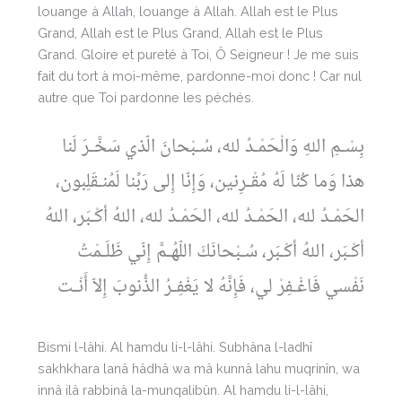
louange à Allah, louange à Allah. Allah est le Plus
Grand, Allah est le Plus Grand, Allah est le Plus
Grand. Gloire et pureté à Toi, Ô Seigneur ! Je me suis
fait du tort à moi-même, pardonne-moi donc ! Car nul
autre que Toi pardonne les péchés.
بِسْـمِ اللهِ وَالْحَمْـدُ لله، سُـبْحانَ الّذي سَخَّـرَ لَنا
هذا وَما كُنّا لَهُ مُقْـرِنين، وَإِنّا إِلى رَبِّنا لَمُنـقَلِبون،
الحَمْـدُ لله، الحَمْـدُ لله، الحَمْـدُ لله، اللهُ أكْـبَر، اللهُ
أكْـبَر، اللهُ أكْـبَر، سُـبْحانَكَ اللّهُـمَّ إِنّي ظَلَـمْتُ
نَفْسي فَاغْـفِرْ لي، فَإِنَّهُ لا يَغْفِـرُ الذُّنوبَ إِلاّ أَنْـت
Bismi l-lâhi. Al hamdu li-l-lâhi. Subhâna l-ladhî
sakhkhara lanâ hâdhâ wa mâ kunnâ lahu muqrinîn, wa
innâ ilâ rabbinâ la-munqalibûn. Al hamdu li-l-lâhi,