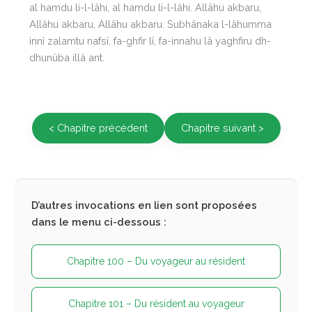
al hamdu li-l-lâhi, al hamdu li-l-lâhi. Allâhu akbaru,
Allâhu akbaru, Allâhu akbaru. Subhânaka l-lâhumma
innî zalamtu nafsî, fa-ghfir lî, fa-innahu lâ yaghfiru dh-
dhunûba illâ ant.
< Chapitre précédent
Chapitre suivant >
D’autres invocations en lien sont proposées
dans le menu ci-dessous :
Chapitre 100 – Du voyageur au résident
Chapitre 101 – Du résident au voyageur