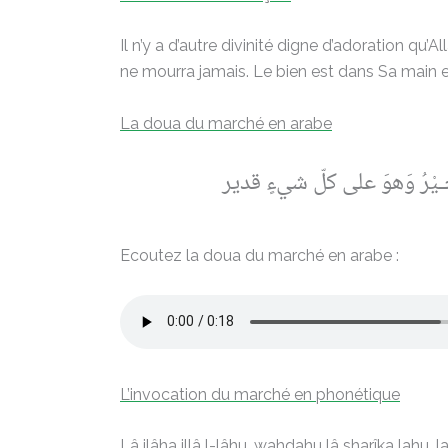
Il n’y a d’autre divinité digne d’adoration qu’A
ne mourra jamais. Le bien est dans Sa main e
La doua du marché en arabe
الْخَـيْرُ وَهوَ على كلّ شيءٍ قدير
Ecoutez la doua du marché en arabe :
L’invocation du marché en phonétique
Lâ ilâha illâ l-lâhu, wahdahu lâ sharîka lah