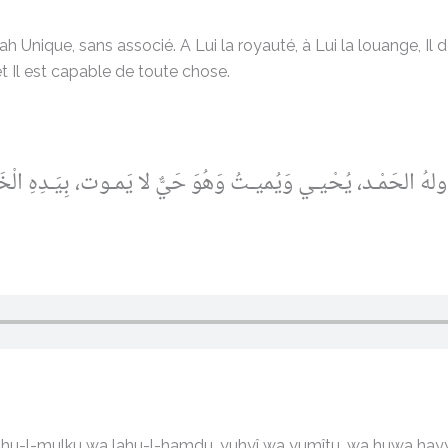
llah Unique, sans associé. A Lui la royauté, à Lui la louange, Il 
t Il est capable de toute chose.
كُ ولهُ الحَمْـد، يُحْيـي وَيُميـتُ وَهُوَ حَيٌّ لا يَمـوت، بِيَـدِهِ 
u, lahu-l-mulku wa lahu-l-hamdu, yuhyî wa yumîtu, wa huwa hay