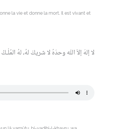
donne la vie et donne la mort. Il est vivant et
لا إلهَ إلاّ اللّه وحدَهُ لا شريكَ لهُ، لهُ المُلْـ
yun lâ yamûtu, bi-yadihi-l-khayru, wa