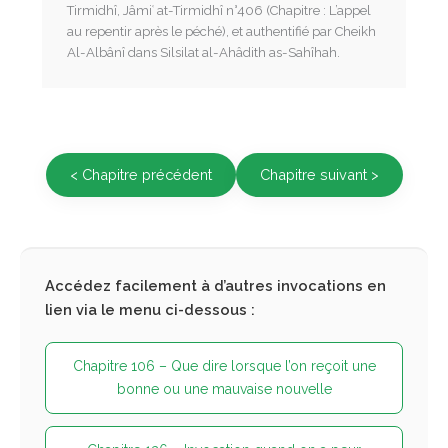
Tirmidhî, Jâmiʿ at-Tirmidhî n°406 (Chapitre : L’appel
au repentir après le péché), et authentifié par Cheikh
Al-Albânî dans Silsilat al-Ahâdith as-Sahîhah.
< Chapitre précédent
Chapitre suivant >
Accédez facilement à d’autres invocations en
lien via le menu ci-dessous :
Chapitre 106 – Que dire lorsque l’on reçoit une
bonne ou une mauvaise nouvelle