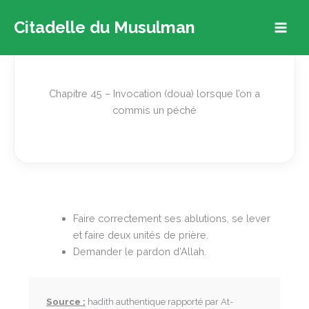
Aller
Citadelle du Musulman
au
contenu
Chapitre 45 – Invocation (doua) lorsque l’on a
commis un péché
Faire correctement ses ablutions, se lever
et faire deux unités de prière.
Demander le pardon d’Allah.
Source :
hadith authentique rapporté par At-