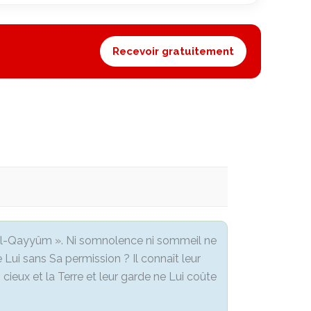
Recevoir gratuitement
d « al-Qayyûm ». Ni somnolence ni sommeil ne
e Lui sans Sa permission ? Il connaît leur
 cieux et la Terre et leur garde ne Lui coûte