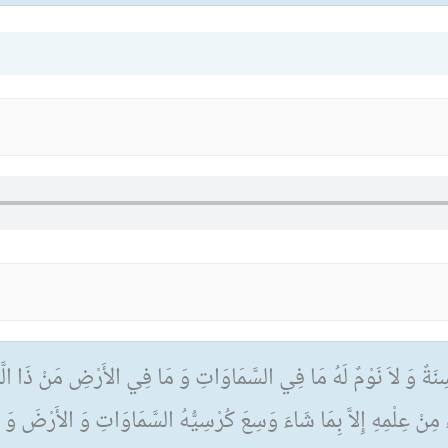
ُ سِنَةٌ وَ لاَ نَوْمٌ لَهُ مَا فِي السَّمَاوَاتِ وَ مَا فِي الأَرْضِ مَنْ ذَا الَّذِي 
مِنْ عِلْمِهِ إِلاَّ بِمَا شَاءَ وَسِعَ كُرْسِيُّهُ السَّمَاوَاتِ وَ الأَرْضَ وَ ل