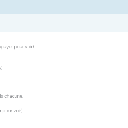
ppuyer pour voir)
s)
ois chacune.
 pour voir)