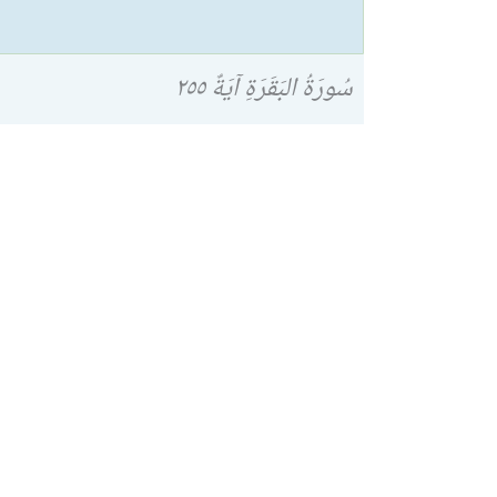
سُورَةُ البَقَرَةِ آيَةٌ ٢٥٥