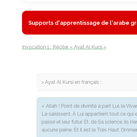
Supports d'apprentissage de l'arabe gr
Invocation 1 : Réciter « Ayat Al Kursi »
Ayat Al Kursi en français :
« Allah ! Point de divinité à part Lui, le 
Le saisissent. À Lui appartient tout ce qui 
passé et leur futur. Et, de Sa science, ils 
aucune peine. Et Il est le Très Haut, l’Imme