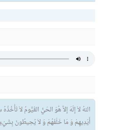
اللهُ لاَ إِلَهَ إِلاَّ هُوَ الحَيُّ القَيُّومُ لاَ تَأْخُذُه
أَيْدِيهِمْ وَ مَا خَلْفَهُمْ وَ لاَ يُحِيطُونَ بِشَيْءٍ 