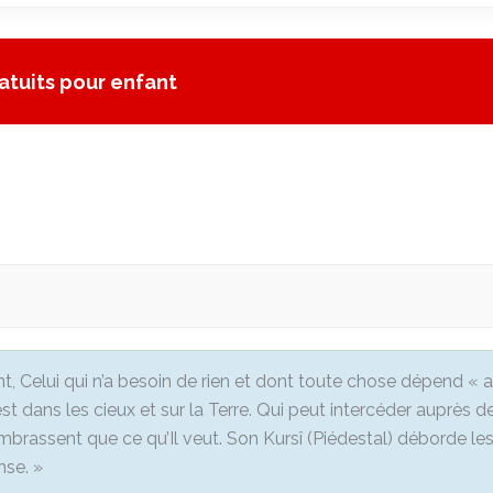
atuits pour enfant
Vivant, Celui qui n’a besoin de rien et dont toute chose dépen
est dans les cieux et sur la Terre. Qui peut intercéder auprès d
n’embrassent que ce qu’Il veut. Son Kursî (Piédestal) déborde les
nse. »