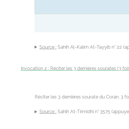
Source :
Sahîh Al-Kalim At-Tayyib n° 22 (a
Invocation 2 : Réciter les 3 dernières sourates (3 foi
Réciter les 3 dernières sourate du Coran, 3 f
Source :
Sahîh At-Tirmidhî n° 3575 (appuyer