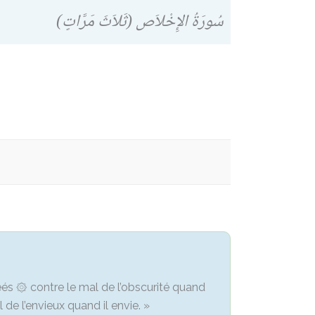
سُورَةُ الإِخْلاَص (ثَلاَثَ مَرَّاتٍ)
réés ۞ contre le mal de l’obscurité quand
 de l’envieux quand il envie. »