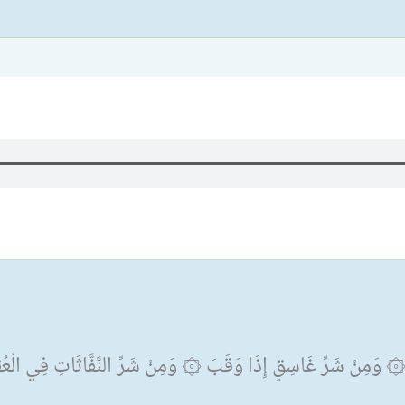
َ ۞ وَمِنْ شَرِّ غَاسِقٍ إِذَا وَقَبَ ۞ وَمِنْ شَرِّ النَّفَّاثَاتِ فِي الْع