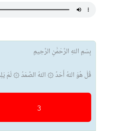
بِسْمِ اللهِ الرَّحْمَٰنِ الرَّحِيمِ
قُلْ هُوَ اللهُ أَحَدٌ ۞ اللهُ الصَّمَدُ ۞ لَمْ يَلِدْ و
3