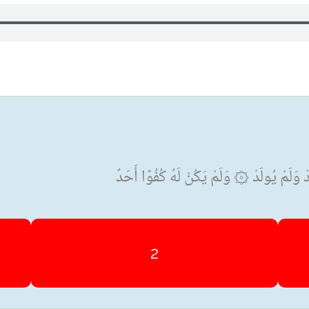
َلَمْ يُولَدْ ۞ وَلَمْ يَكُنْ لَهُ كُفُوًا أَحَدٌ
2