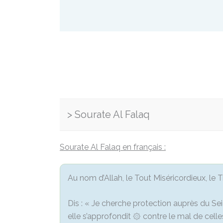
Sourate Al Falaq
Sourate Al Falaq en français :
Au nom d’Allah, le Tout Miséricordieux, le 
Dis : « Je cherche protection auprès du Sei
elle s’approfondit ۞ contre le mal de celles