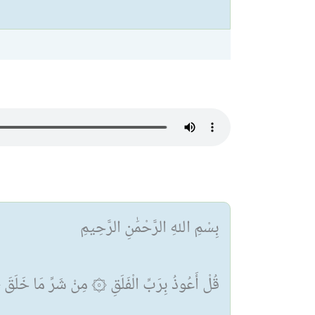
بِسْمِ اللهِ الرَّحْمَٰنِ الرَّحِيمِ
قُلْ أَعُوذُ بِرَبِّ الْفَلَقِ ۞ مِنْ شَرِّ مَا خَلَق