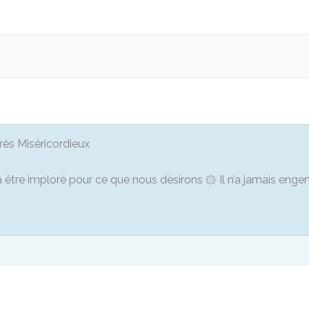
Très Miséricordieux
l à être imploré pour ce que nous désirons ۞ Il n’a jamais eng