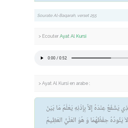
Sourate Al-Baqarah, verset 255
Ecouter
Ayat Al Kursi
Ayat Al Kursi en arabe :
يَشْفَعُ عِنْدَهُ إِلاَّ بِإِذْنِهِ يَعْلَمُ مَا بَيْنَ
اَ يَئُودُهُ حِفْظُهُمَا وَ هُوَ العَلَيُّ العَظِيمُ