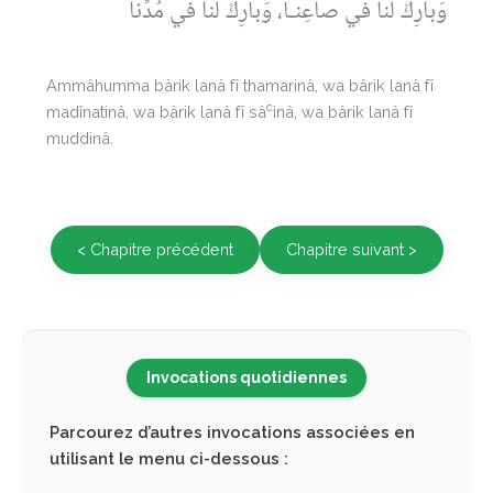
وَبارِكْ لَنا في صاعِنـا، وَبارِكْ لَنا في مُدِّنا
Ammâhumma bârik lanâ fî thamarinâ, wa bârik lanâ fî
c
madînatinâ, wa bârik lanâ fî sâ
inâ, wa bârik lanâ fî
muddinâ.
< Chapitre précédent
Chapitre suivant >
Invocations quotidiennes
Parcourez d’autres invocations associées en
utilisant le menu ci-dessous :