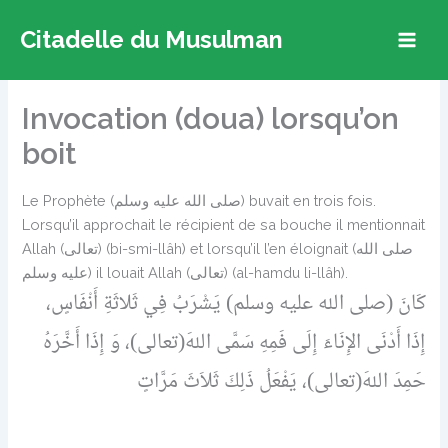
Aller
Citadelle du Musulman
au
contenu
Invocation (doua) lorsqu’on
boit
Le Prophète (صلى الله عليه وسلم) buvait en trois fois.
Lorsqu’il approchait le récipient de sa bouche il mentionnait
Allah (تعالى) (bi-smi-llâh) et lorsqu’il l’en éloignait (صلى الله
عليه وسلم) il louait Allah (تعالى) (al-hamdu li-llâh).
كَانَ (صلى الله عليه وسلم) يَشْرَبُ فِي ثَلاثَةِ أَنْفَاسٍ،
إِذَا أَدْنَى الإِنَاءَ إِلَى فَمِهِ سَمَّى اللهَ(تعالى)، وَ إِذَا أَخَّرَهُ
حَمِدَ اللهَ(تعالى)، يَفْعَلُ ذَلِكَ ثَلاَثَ مَرَّاتٍ