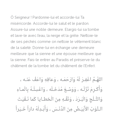
Ô Seigneur ! Pardonne-lui et accorde-lui Ta
miséricorde. Accorde-lui le salut et le pardon.
Assure-lui une noble demeure. Elargis-lui sa tombe
et lave-le avec l’eau, la neige et la grêle. Nettoie-le
de ses péchés comme on nettoie le vêtement blanc
de la saleté. Donne-lui en échange une demeure
meilleure que la sienne et une épouse meilleure que
la sienne. Fais-le entrer au Paradis et préserve-le du
châtiment de la tombe (et du châtiment de l’Enfer).
اللهُـمِّ اغْفِـرْ لَهُ وَارْحَمْـه ، وَعافِهِ وَاعْفُ عَنْـه ،
وَأَكْـرِمْ نُزُلَـه ، وَوَسِّـعْ مُدْخَـلَه ، وَاغْسِلْـهُ بِالْمـاءِ
وَالثَّـلْجِ وَالْبَـرَدْ ، وَنَقِّـهِ مِنَ الْخطـايا كَما نَـقّيْتَ
الـثَّوْبُ الأَبْيَـضُ مِنَ الدَّنَـسْ ، وَأَبْـدِلْهُ داراً خَـيْراً