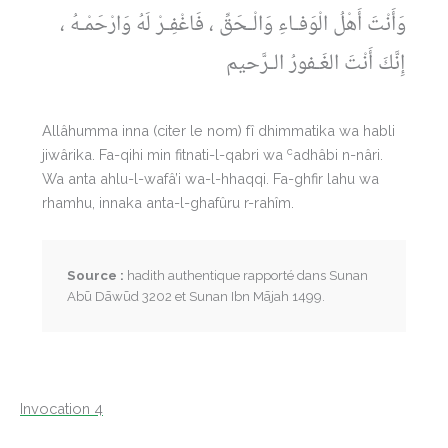
وَأَنْتَ أَهْلُ الْوَفـاءِ وَالْـحَقِّ ، فَاغْفِـرْ لَهُ وَارْحَمْـهُ ،
إِنَّكَ أَنْتَ الغَـفورُ الـرَّحيم
Allâhumma inna (citer le nom) fî dhimmatika wa habli
c
jiwârika. Fa-qihi min fitnati-l-qabri wa
adhâbi n-nâri.
Wa anta ahlu-l-wafâ’i wa-l-hhaqqi. Fa-ghfir lahu wa
rhamhu, innaka anta-l-ghafûru r-rahîm.
Source :
hadith authentique rapporté dans Sunan
Abū Dāwūd 3202 et Sunan Ibn Mājah 1499.
Invocation 4