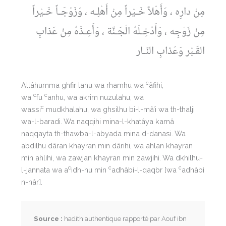
مِنْ دارِه ، وَأَهْلاً خَـيْراً مِنْ أَهْلِـه ، وَزَوْجَـاً خَـيْراً
مِنْ زَوْجِه ، وَأَدْخِـلْهُ الْجَـنَّة ، وَأَعِـذْهُ مِنْ عَذابِ
القَـبْر وَعَذابِ النّـار
c
Allâhumma ghfir lahu wa rhamhu wa
âfihi,
c
c
wa
fu
anhu, wa akrim nuzulahu, wa
c
wassi
mudkhalahu, wa ghsilhu bi-l-mâ’i wa th-thalji
wa-l-baradi. Wa naqqihi mina-l-khatâya kamâ
naqqayta th-thawba-l-abyada mina d-danasi. Wa
abdilhu dâran khayran min dârihi, wa ahlan khayran
min ahlihi, wa zawjan khayran min zawjihi. Wa dkhilhu-
c
c
c
l-jannata wa a
idh-hu min
adhâbi-l-qaqbr [wa
adhâbi
n-nâr].
Source :
hadith authentique rapporté par Aouf ibn