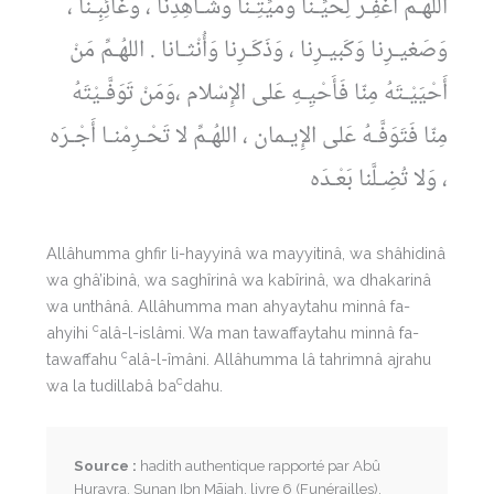
اللهُـمِّ اغْفِـرْ لِحَيِّـنا وَمَيِّتِـنا وَشـاهِدِنا ، وَغائِبِـنا ،
وَصَغيـرِنا وَكَبيـرِنا ، وَذَكَـرِنا وَأُنْثـانا . اللهُـمِّ مَنْ
أَحْيَيْـتَهُ مِنّا فَأَحْيِـهِ عَلى الإِسْلام ،وَمَنْ تَوَفَّـيْتَهُ
مِنّا فَتَوَفَّـهُ عَلى الإِيـمان ، اللهُـمِّ لا تَحْـرِمْنـا أَجْـرَه
، وَلا تُضِـلَّنا بَعْـدَه
Allâhumma ghfir li-hayyinâ wa mayyitinâ, wa shâhidinâ
wa ghâ’ibinâ, wa saghîrinâ wa kabîrinâ, wa dhakarinâ
wa unthânâ. Allâhumma man ahyaytahu minnâ fa-
c
ahyihi
alâ-l-islâmi. Wa man tawaffaytahu minnâ fa-
c
tawaffahu
alâ-l-îmâni. Allâhumma lâ tahrimnâ ajrahu
c
wa la tudillabâ ba
dahu.
Source :
hadith authentique rapporté par Abû
Hurayra, Sunan Ibn Mājah, livre 6 (Funérailles),