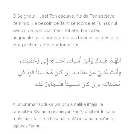
Ô Seigneur ! Il est Ton esclave, fils de Ton esclave
(féminin), il a besoin de Ta miséricorde et Tu n’as nul
besoin de son châtiment. S’il était bienfaiteur,
augmente-lui le nombre de ses bonnes actions et s’il
était pécheur alors pardonne-lui.
اللهُـمِّ عَبْـدُكَ وَابْنُ أَمَـتِك، احْتـاجَ إِلى رَحْمَـتِك،
وَأَنْتَ غَنِـيٌّ عَنْ عَذابِـه، إِنْ كانَ مُحْـسِناً فَزِدْ في
حَسَـناتِه، وَإِنْ كانَ مُسـيئاً فَتَـجاوَزْ عَنْـه
c
Allâhumma
abduka wa bnu amatika ihtâja ilâ
c
c
rahmatika. Wa anta ghaniyyun
an
adhâbihi. In kâna
muhsinan, fa-zid fî hasanâtihi. Wa in kâna musî’an fa-
c
tajâwaz
anhu.