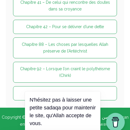
Chapitre 41 – De celui qui rencontre des doutes
dans sa croyance
Chapitre 42 – Pour se délivrer d’une dette
Chapitre 88 – Les choses par lesquelles Allah
préserve de l’Antéchrist
Chapitre 92 – Lorsque l’on craint le polythéisme
(Chirk)
Chapitre 94 – Du mauvais présage
N'hésitez pas à laisser une
petite sadaqa pour maintenir
le site, qu'Allah accepte de
Copyright © 2026 | Citadelle du musulman (حصن المسلم) -
Coran
vous.
en français
- Projets frères :
40 hadith Nawawi