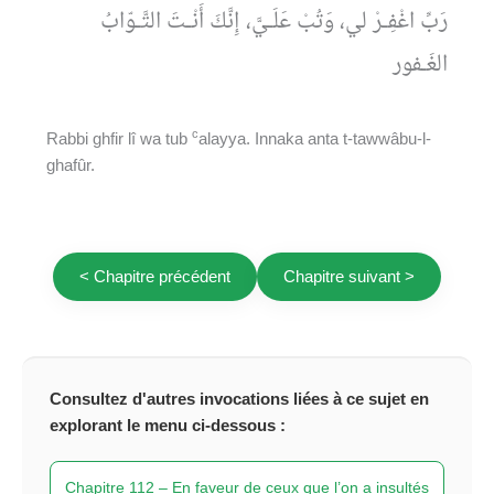
رَبِّ اغْفِـرْ لي، وَتُبْ عَلَـيَّ، إِنَّكَ أَنْـتَ التَّـوّابُ
الغَـفور
c
Rabbi ghfir lî wa tub
alayya. Innaka anta t-tawwâbu-l-
ghafûr.
< Chapitre précédent
Chapitre suivant >
Consultez d'autres invocations liées à ce sujet en
explorant le menu ci-dessous :
Chapitre 112 – En faveur de ceux que l’on a insultés