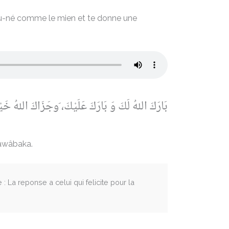
eau-né comme le mien et te donne une
بَارَكَ اللهُ لَكَ وَ بَارَكَ عَلَيْكَ، َوجَزَاكَ اللهُ خَيْ
hawâbaka.
La reponse a celui qui felicite pour la