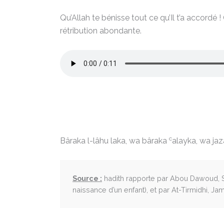
Qu’Allah te bénisse tout ce qu’Il t’a accor
rétribution abondante.
c
Bâraka l-lâhu laka, wa bâraka
alayka, wa jaz
Source :
hadith rapporte par Abou Dawoud, Su
naissance d’un enfant), et par At-Tirmidhi, Jam