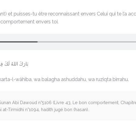
nt) et puisses-tu être reconnaissant envers Celui qui te l’a acc
on comportement envers toi.
بَارَكَ اللهُ لَكَ فِا
karta-l-wâhiba, wa balagha ashuddahu, wa ruziqta birrahu.
nan Abi Dawoud n°5106 (Livre 43, Le bon comportement, Chapitre : C
i at-Tirmidhi n°1094, hadith jugé bon (hasan).