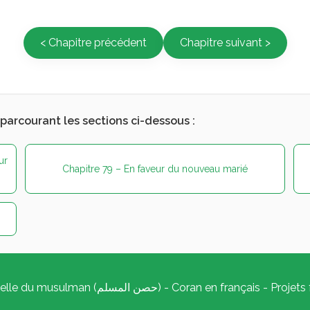
< Chapitre précédent
Chapitre suivant >
 parcourant les sections ci-dessous :
ur
Chapitre 79 – En faveur du nouveau marié
Copyright © 2026 | Citadelle du musulman (حصن المسلم) -
Coran en français
- Projets 